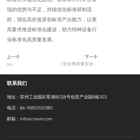
现的优势与不足，持续优化标准研制流
程，强化高价值原创标准产出能力，以更
高要求推进标准化建设，助力特种设备行
业标准化高质量发展。
上一个
下一个
《安全阀质量安全追
No
溯》系列团体标准审查
会在张家港召开
联系我们
地址：苏州工业园区星湖街328号创意产业园8栋303
电话：86-15850120380
邮箱：info@cnsvin.com