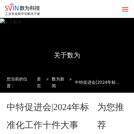
网站首页
产品服务
关于数为
解决方案
数为生态
您当前的位
首
数为新
中特促进会|2024年标准
置：
页
闻
化工作十件大事
关于数为
中特促进会|2024年标
为您推
智联平台
准化工作十件大事
荐